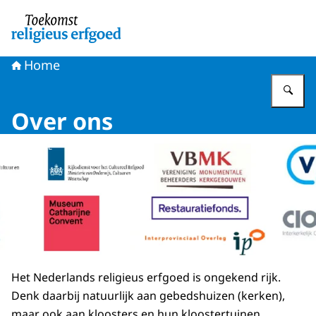
Naar de homepage van Toekomst religieus erfgoed
Home
Vu
Over ons
Beeld: © TRE
Het Nederlands religieus erfgoed is ongekend rijk.
Denk daarbij natuurlijk aan gebedshuizen (kerken),
maar ook aan kloosters en hun kloostertuinen,