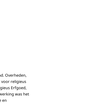
nd. Overheden,
voor religieus
gieus Erfgoed,
nwerking was het
e en