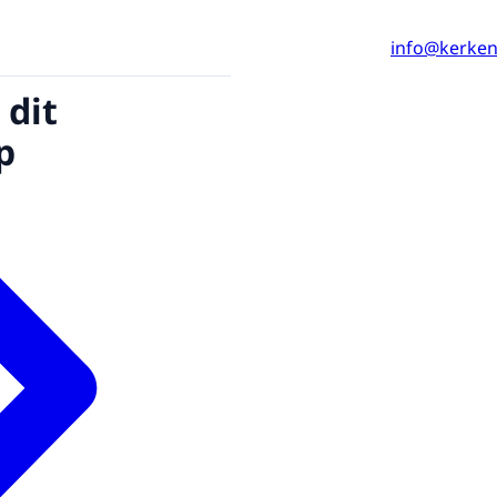
info@kerkenv
 dit
p