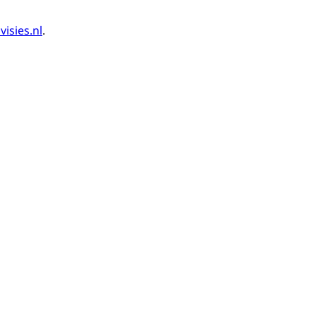
isies.nl
.