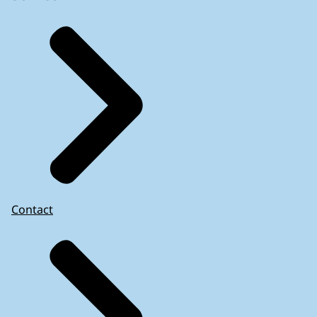
Helemaal als oplossingen van kerk tot kerk
gezocht moeten worden.
Willen we deze markante gebouwen
behouden...
dan is het dus belangrijk om naar elkaar te
luisteren, elkaar de ruimte te geven, en de
kerken in samenhang te bespreken.
Zo komen we tot een integrale kerkenvisie
voor álle kerken in een gemeente.
En kunnen we samen kerkgebouwen
behouden en een toekomst geven...
Contact
als kerk...
als multifunctioneel gebouw...
of met een andere bestemming.
Meer weten over kerkenvisies?
Ga naar www.toekomstreligieuserfgoed.nl