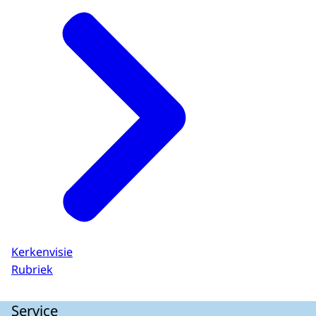
landschap.
Ondertiteling
Vaak vormen deze kerkgebouwen het
srt
2.1 KB
middelpunt van de gemeenschap.
Download
Menig Nederlander is er gedoopt,
getrouwd, of heeft er gerouwd.
Maar; anders dan vroeger worden kerken
op veel plekken niet meer zo druk bezocht.
Dat betekent minder geld voor onderhoud,
of voor de energierekening.
Daarom moeten we nu nadenken over de
toekomst van kerkgebouwen…
ook al is die toekomst...
niet altijd duidelijk.
Kerkenvisie
Kerkgebouwen hebben vaak veel
Rubriek
verschillende belanghebbenden.
Elk met eigen regels, wetten en eisen.
Service
En dat kan leiden tot moeizame discussies.