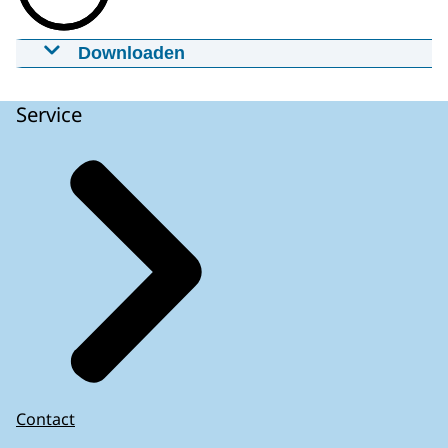
Downloaden
Verduurzaming Joannes de Doperkerk
Hoofddorp
Service
15-06-2023
00:05:38
mp4
410,84 MB
Download
Ondertiteling
srt
7 KB
Download
Audiobeschrijving
mp3
7,94 MB
Download
Contact