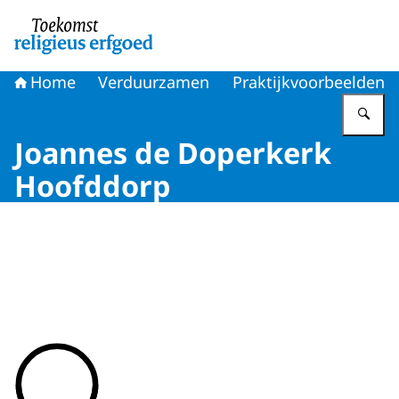
Naar de homepage van Toekomst religieus erfgoed
Home
Verduurzamen
Praktijkvoorbeelden
Vu
Joannes de Doperkerk
Hoofddorp