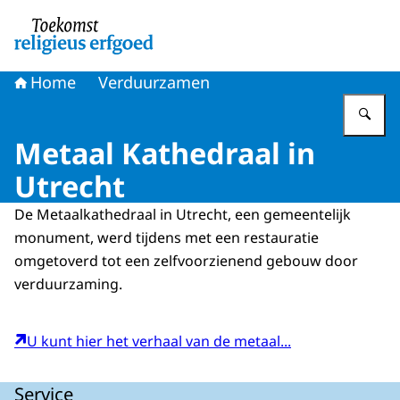
Naar de homepage van Toekomst religieus erfgoed
Home
Verduurzamen
Vu
Metaal Kathedraal in
Utrecht
De Metaalkathedraal in Utrecht, een gemeentelijk
monument, werd tijdens met een restauratie
omgetoverd tot een zelfvoorzienend gebouw door
verduurzaming.
U kunt hier het verhaal van de metaal...
Service